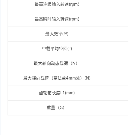
最高连续输入转速(rpm)
5
最高瞬时输入转速(rpm)
6
最大效率(%)
空载平均空回(°)
最大轴向动态载荷（N）
最大径向载荷（离法兰4mm处）(N)
齿轮箱长度L1(mm)
重量（G）